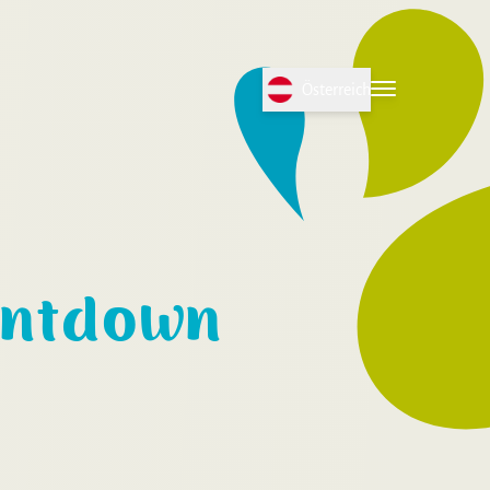
Österreich
Open Language menu
Open menu
untdown